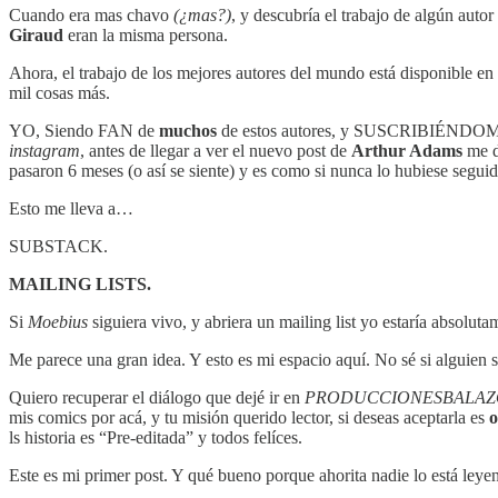
Cuando era mas chavo
(¿mas?)
, y descubría el trabajo de algún au
Giraud
eran la misma persona.
Ahora, el trabajo de los mejores autores del mundo está disponible en
mil cosas más.
YO, Siendo FAN de
muchos
de estos autores, y SUSCRIBIÉNDOME a s
instagram
, antes de llegar a ver el nuevo post de
Arthur Adams
me d
pasaron 6 meses (o así se siente) y es como si nunca lo hubiese seguid
Esto me lleva a…
SUBSTACK.
MAILING LISTS.
Si
Moebius
siguiera vivo, y abriera un mailing list yo estaría absolu
Me parece una gran idea. Y esto es mi espacio aquí. No sé si alguien s
Quiero recuperar el diálogo que dejé ir en
PRODUCCIONESBALAZ
mis comics por acá, y tu misión querido lector, si deseas aceptarla es
o
ls historia es “Pre-editada” y todos felíces.
Este es mi primer post. Y qué bueno porque ahorita nadie lo está leyen