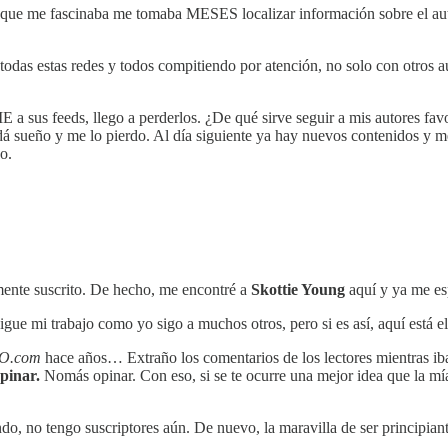
tor que me fascinaba me tomaba MESES localizar información sobre el
 todas estas redes y todos compitiendo por atención, no solo con otros 
us feeds, llego a perderlos. ¿De qué sirve seguir a mis autores favo
á sueño y me lo pierdo. Al día siguiente ya hay nuevos contenidos y 
o.
tamente suscrito. De hecho, me encontré a
Skottie Young
aquí y ya me es
igue mi trabajo como yo sigo a muchos otros, pero si es así, aquí está 
O.com
hace años… Extraño los comentarios de los lectores mientras iba
pinar.
Nomás opinar. Con eso, si se te ocurre una mejor idea que la mí
do, no tengo suscriptores aún. De nuevo, la maravilla de ser principiant