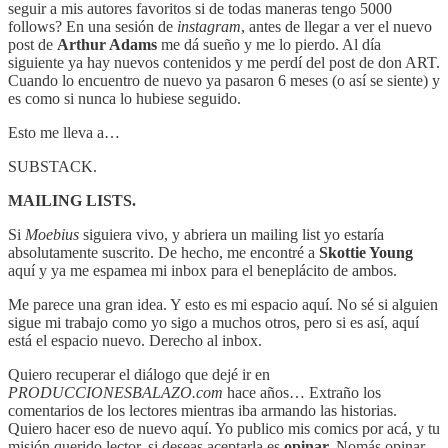
seguir a mis autores favoritos si de todas maneras tengo 5000
follows? En una sesión de
instagram
, antes de llegar a ver el nuevo
post de
Arthur Adams
me dá sueño y me lo pierdo. Al día
siguiente ya hay nuevos contenidos y me perdí del post de don ART.
Cuando lo encuentro de nuevo ya pasaron 6 meses (o así se siente) y
es como si nunca lo hubiese seguido.
Esto me lleva a…
SUBSTACK.
MAILING LISTS.
Si
Moebius
siguiera vivo, y abriera un mailing list yo estaría
absolutamente suscrito. De hecho, me encontré a
Skottie Young
aquí y ya me espamea mi inbox para el beneplácito de ambos.
Me parece una gran idea. Y esto es mi espacio aquí. No sé si alguien
sigue mi trabajo como yo sigo a muchos otros, pero si es así, aquí
está el espacio nuevo. Derecho al inbox.
Quiero recuperar el diálogo que dejé ir en
PRODUCCIONESBALAZO.com
hace años… Extraño los
comentarios de los lectores mientras iba armando las historias.
Quiero hacer eso de nuevo aquí. Yo publico mis comics por acá, y tu
misión querido lector, si deseas aceptarla es
opinar.
Nomás opinar.